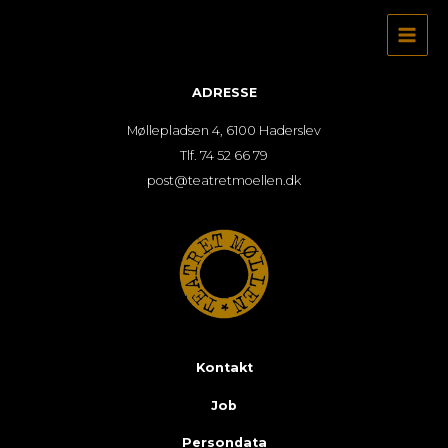
Gå
til
indholdet
ADRESSE
Møllepladsen 4, 6100 Haderslev
Tlf. 74 52 66 79
post@teatretmoellen.dk
Kontakt
Job
Persondata