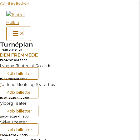
Gå til indholdet
Turnéplan
Teatret Møllen
DEN FREMMEDE
13-04-2026 kl. 19:30
Lynghøj Teatersal, Roskilde
Køb billetter
15-04-2026 kl. 19:30
Toftlund Musik- og Teaterhus
Køb billetter
16-04-2026 kl. 20:00
Viborg Teater
Køb billetter
20-04-2026 kl. 19:30
Skive Theater
Køb billetter
21-04-2026 kl. 19:30