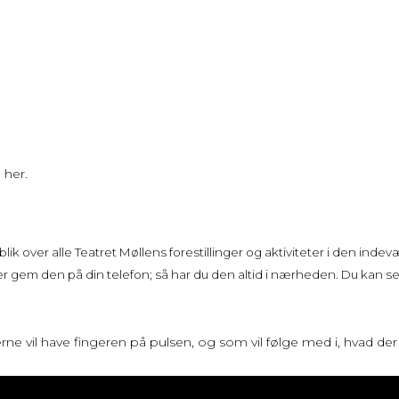
 her.
lik over alle Teatret Møllens forestillinger og aktiviteter i den ind
gem den på din telefon; så har du den altid i nærheden. Du kan selv
rne vil have fingeren på pulsen, og som vil følge med i, hvad de