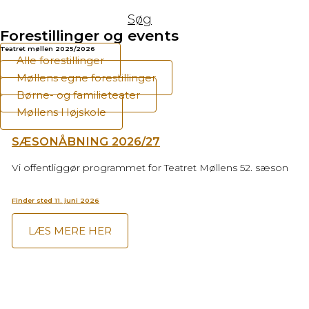
Søg
Forestillinger og events
Teatret møllen 2025/2026
Alle forestillinger
Møllens egne forestillinger
Børne- og familieteater
Møllens Højskole
SÆSONÅBNING 2026/27
Vi offentliggør programmet for Teatret Møllens 52. sæson
Finder sted 11. juni 2026
LÆS MERE HER