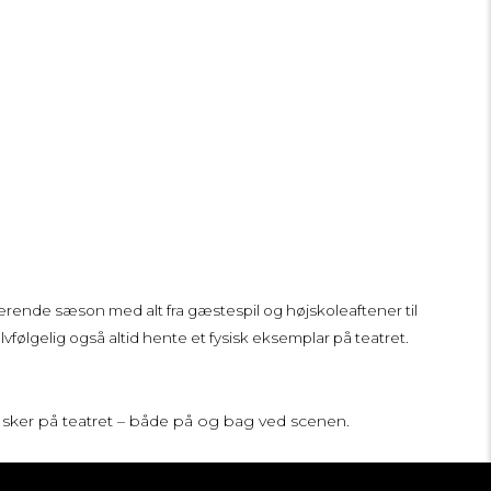
eværende sæson med alt fra gæstespil og højskoleaftener til
følgelig også altid hente et fysisk eksemplar på teatret.
r sker på teatret – både på og bag ved scenen.