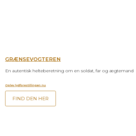
GRÆNSEVOGTEREN
En autentisk helteberetning om en soldat, far og ægtemand
Oplev lydforestillingen nu
FIND DEN HER