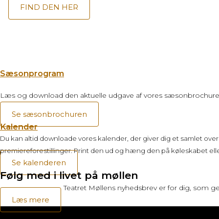
FIND DEN HER
Sæsonprogram
Læs og download den aktuelle udgave af vores sæsonbrochure
Se sæsonbrochuren
Kalender
Du kan altid downloade vores kalender, der giver dig et samlet overb
premiereforestillinger.
Print den ud og hæng den på køleskabet eller 
Se kalenderen
Følg med i livet på møllen
Teatret Møllens nyhedsbrev er for dig, som ge
Læs mere