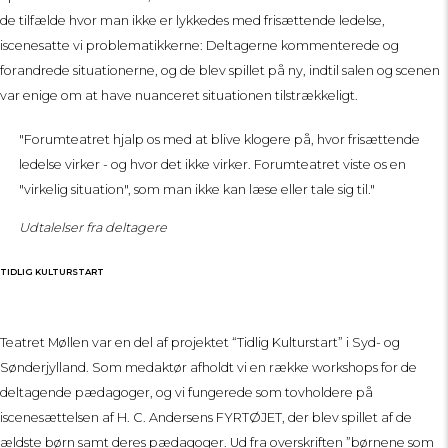
de tilfælde hvor man ikke er lykkedes med frisættende ledelse,
iscenesatte vi problematikkerne: Deltagerne kommenterede og
forandrede situationerne, og de blev spillet på ny, indtil salen og scenen
var enige om at have nuanceret situationen tilstrækkeligt.
"Forumteatret hjalp os med at blive klogere på, hvor frisættende
ledelse virker - og hvor det ikke virker. Forumteatret viste os en
"virkelig situation", som man ikke kan læse eller tale sig til."
Udtalelser fra deltagere
TIDLIG KULTURSTART
Teatret Møllen var en del af projektet “Tidlig Kulturstart” i Syd- og
Sønderjylland. Som medaktør afholdt vi en række workshops for de
deltagende pædagoger, og vi fungerede som tovholdere på
iscenesættelsen af H. C. Andersens FYRTØJET, der blev spillet af de
ældste børn samt deres pædagoger. Ud fra overskriften ”børnene som