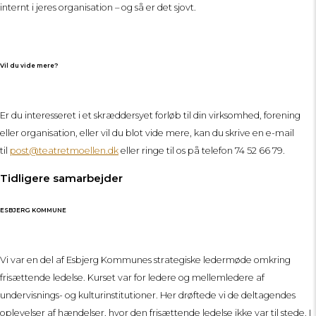
internt i jeres organisation – og så er det sjovt.
Vil du vide mere?
Er du interesseret i et skræddersyet forløb til din virksomhed, forening
eller organisation, eller vil du blot vide mere, kan du skrive en e-mail
til
post@teatretmoellen.dk
eller ringe til os på telefon 74 52 66 79.
Tidligere samarbejder
ESBJERG KOMMUNE
Vi var en del af Esbjerg Kommunes strategiske ledermøde omkring
frisættende ledelse. Kurset var for ledere og mellemledere af
undervisnings- og kulturinstitutioner. Her drøftede vi de deltagendes
oplevelser af hændelser, hvor den frisættende ledelse ikke var til stede. I