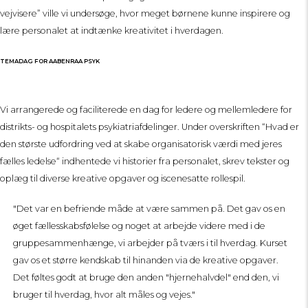
vejvisere” ville vi undersøge, hvor meget børnene kunne inspirere og
lære personalet at indtænke kreativitet i hverdagen.
TEMADAG FOR AABENRAA PSYK
Vi arrangerede og faciliterede en dag for ledere og mellemledere for
distrikts- og hospitalets psykiatriafdelinger. Under overskriften “Hvad er
den største udfordring ved at skabe organisatorisk værdi med jeres
fælles ledelse“ indhentede vi historier fra personalet, skrev tekster og
oplæg til diverse kreative opgaver og iscenesatte rollespil.
"Det var en befriende måde at være sammen på. Det gav os en
øget fællesskabsfølelse og noget at arbejde videre med i de
gruppesammenhænge, vi arbejder på tværs i til hverdag. Kurset
gav os et større kendskab til hinanden via de kreative opgaver.
Det føltes godt at bruge den anden "hjernehalvdel" end den, vi
bruger til hverdag, hvor alt måles og vejes."