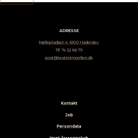
ADRESSE
Møllepladsen 4, 6100 Haderslev
Tlf. 74 52 66 79
post@teatretmoellen.dk
Kontakt
Job
Persondata
Hent årsregnskab