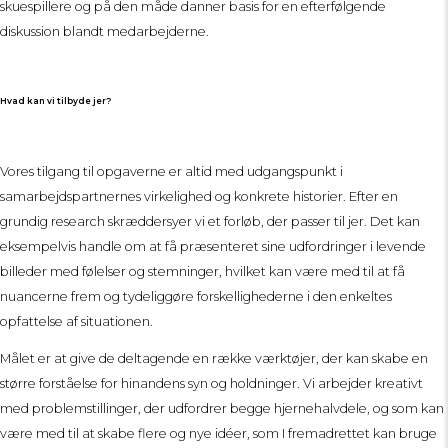
skuespillere og på den måde danner basis for en efterfølgende
diskussion blandt medarbejderne.
Hvad kan vi tilbyde jer?
Vores tilgang til opgaverne er altid med udgangspunkt i
samarbejdspartnernes virkelighed og konkrete historier. Efter en
grundig research skræddersyer vi et forløb, der passer til jer. Det kan
eksempelvis handle om at få præsenteret sine udfordringer i levende
billeder med følelser og stemninger, hvilket kan være med til at få
nuancerne frem og tydeliggøre forskellighederne i den enkeltes
opfattelse af situationen.
Målet er at give de deltagende en række værktøjer, der kan skabe en
større forståelse for hinandens syn og holdninger. Vi arbejder kreativt
med problemstillinger, der udfordrer begge hjernehalvdele, og som kan
være med til at skabe flere og nye idéer, som I fremadrettet kan bruge