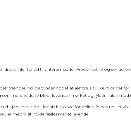
 andre samler forråd til vinteren, sidder Frederik stille og ser 
n trænger ind, begynder noget at ændre sig. For hvor der før k
og sommerens dufte bliver levende i mørket og fylder hulen med
d Kjær, hvor Leo Lionnis klassiske fortælling foldes ud i et visue
er, er med til at holde fællesskabet levende.