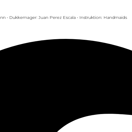
nn • Dukkemager: Juan Perez Escala • Instruktion: Handmaids