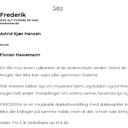
Søg
Frederik
IKKE ALT FORRÅD ER MAD
Medvirkende
Astrid Kjær Hansen
Musik
Florian Hawemann
En lille mus lever i udkanten af de andres travle verden. Mens de
Noget, der ikke kan vejes eller gemmes i hulerne.
Når vinteren lukker sig om musenes hjem, og kulden og tomhede
noget helt andet. Fortællinger om solens varme, farvernes lys 
FREDERIK er en musikalsk dukkeforestilling med dukkespiller Astri
ikke alle bidrager på samme måde, men at det, vi hver især bring
Alder: Fra 3 år (anbefales op til 6 år)