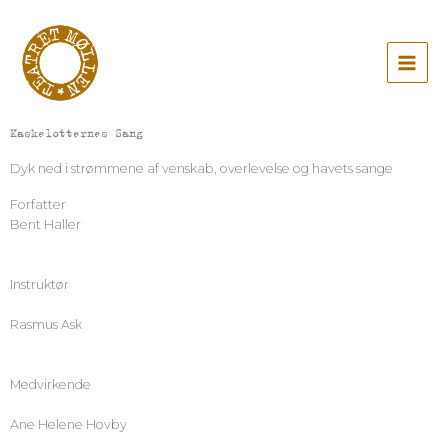
Gå
til
indholdet
Kaskelotternes Sang
Dyk ned i strømmene af venskab, overlevelse og havets sange
Forfatter
Bent Haller
Instruktør
Rasmus Ask
Medvirkende
Ane Helene Hovby