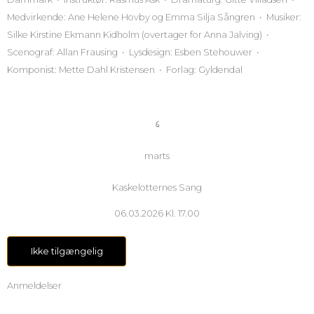
Medvirkende: Ane Helene Hovby og Emma Silja Sångren • Musiker:
Silke Kirstine Ekmann Kidholm (overtager for Anna Jalving) •
Scenograf: Allan Frausing • Lysdesign: Esben Stehouwer •
Komponist: Mette Dahl Kristensen • Forlag: Gyldendal
6
marts
Kaskelotternes Sang
06.03.2026 Kl. 17.00
Ikke tilgængelig
Anmeldelser