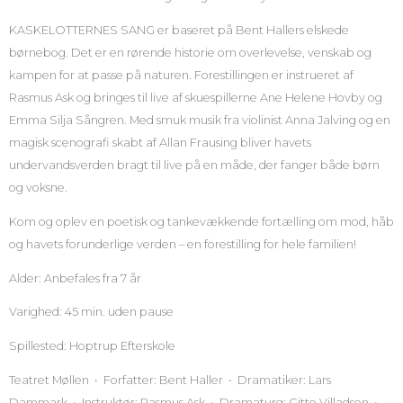
KASKELOTTERNES SANG er baseret på Bent Hallers elskede
børnebog. Det er en rørende historie om overlevelse, venskab og
kampen for at passe på naturen. Forestillingen er instrueret af
Rasmus Ask og bringes til live af skuespillerne Ane Helene Hovby og
Emma Silja Sångren. Med smuk musik fra violinist Anna Jalving og en
magisk scenografi skabt af Allan Frausing bliver havets
undervandsverden bragt til live på en måde, der fanger både børn
og voksne.
Kom og oplev en poetisk og tankevækkende fortælling om mod, håb
og havets forunderlige verden – en forestilling for hele familien!
Alder: Anbefales fra 7 år
Varighed: 45 min. uden pause
Spillested: Hoptrup Efterskole
Teatret Møllen • Forfatter: Bent Haller • Dramatiker: Lars
Dammark • Instruktør: Rasmus Ask • Dramaturg: Gitte Villadsen •