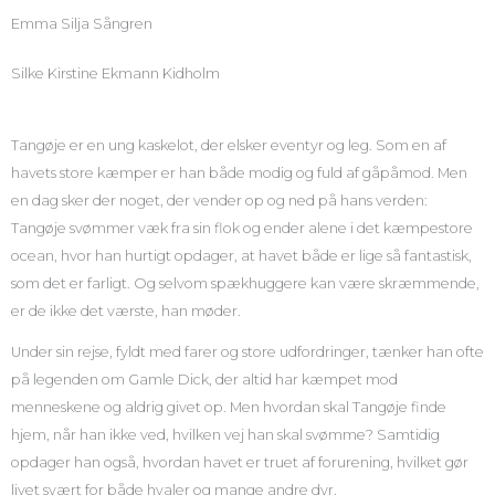
Emma Silja Sångren
Silke Kirstine Ekmann Kidholm
Tangøje er en ung kaskelot, der elsker eventyr og leg. Som en af
havets store kæmper er han både modig og fuld af gåpåmod. Men
en dag sker der noget, der vender op og ned på hans verden:
Tangøje svømmer væk fra sin flok og ender alene i det kæmpestore
ocean, hvor han hurtigt opdager, at havet både er lige så fantastisk,
som det er farligt. Og selvom spækhuggere kan være skræmmende,
er de ikke det værste, han møder.
Under sin rejse, fyldt med farer og store udfordringer, tænker han ofte
på legenden om Gamle Dick, der altid har kæmpet mod
menneskene og aldrig givet op. Men hvordan skal Tangøje finde
hjem, når han ikke ved, hvilken vej han skal svømme? Samtidig
opdager han også, hvordan havet er truet af forurening, hvilket gør
livet svært for både hvaler og mange andre dyr.