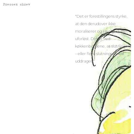
Pressen skrev
"Det er forestillingens styrke,
at den derudover ikke
moraliserer og i øvrigt slutter
uforløst. Det er ved
køkkenbordene, at slutningen
– eller flere slutninger –skal
uddrages."