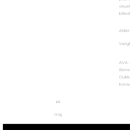
visue
billed
Alder
Varig
AVA •
Bened
Dukke
konsu
22
maj