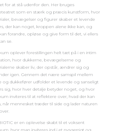
det for at stå udenfor den. Her bruges
teatret som en stærk og præcis kunstform, hvor
ialer, bevægelser og figurer skaber et levende
rs, der kan noget, kroppen alene ikke kan, og
an forandre, opløse og give form til det, vi ellers
kan se.
kum oplever forestillingen helt tæt på i en intim
llation, hvor dukkerne, bevægelserne og
ialerne skaber liv, der opstår, ændrer sig og
inder igen. Gennem det nære samspil mellem
 og dukkefører udfolder et levende og sanseligt
rs sig, hvor hver detalje betyder noget, og hvor
kum inviteres til at reflektere over, hvad der kan
, når mennesket træder til side og lader naturen
over.
OTIC er en oplevelse skabt til et voksent
kum, hvor man inviteres ind i et nysgerrigt og