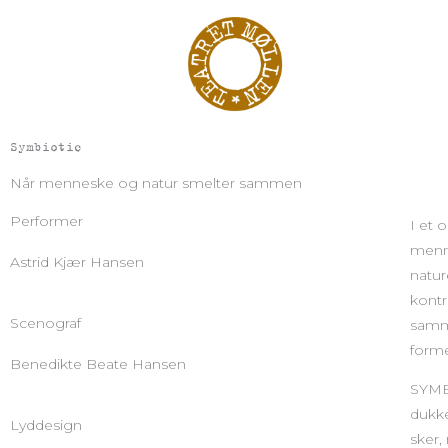
Gå
til
indholdet
Symbiotic
Når menneske og natur smelter sammen
Performer
I et 
menne
Astrid Kjær Hansen
natur
kontr
Scenograf
samm
forme
Benedikte Beate Hansen
SYMBI
dukke
Lyddesign
sker,