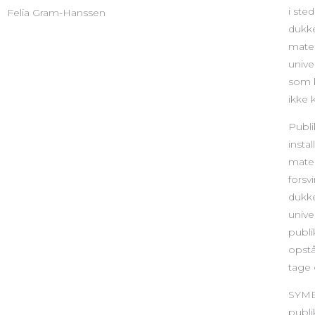
i ste
Felia Gram-Hanssen
dukke
mater
unive
som k
ikke 
Publi
insta
mater
forsv
dukke
unive
publi
opstå
tage 
SYMBI
publi