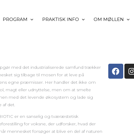
PROGRAM
PRAKTISK INFO
OM MØLLEN
F
I
opgør med det industrialiserede samfund trækker
a
sket sig tilbage til mosen for at leve på
c
ens egne præmisser. Her handler det ikke om
e
ol, magt eller udnyttelse, men om at smelte
b
en med det levende økosystem og lade sig
o
 af det.
o
OTIC er en sanselig og tværæstetisk
k
forestilling for voksne, der udforsker, hvad der
 når mennesket forsøger at blive en del af naturen