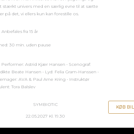
lt stærkt univers med en særlig evne til at sætte
er på det, vi ellers kun kan forestille os.
: Anbefales fra 15 år
hed: 30 min. uden pause
 Performer: Astrid Kjær Hansen • Scenograf:
ikte Beate Hansen • Lyd: Felia Gram-Hanssen •
mager: AVA & Paul Arne Kring • Instruktør
lent: Tora Balslev
SYMBIOTIC
KØB BI
22.05.2027 Kl. 19.30